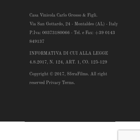
Casa Vinicola Carlo Grosso & Figli.
Via San Gottardo, 24 - Montaldeo (AL) - Italy
P.Iva: 00373180066 - Tel. e Fax: +39 0143
849137
INFORMATIVA DI CUI ALLA LEGGE
4.8.2017, N. 124, ART. 1, CO. 125-129
Copyright © 2017,
SferaFilms
. All right
reserved Privacy Terms.