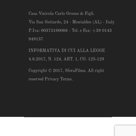
Casa Vinicola Carlo Grosso & Figli.
Via San Gottardo, 24 - Montaldeo (AL) - Italy
P.Iva: 00373180066 - Tel. e Fax: +39 0143
849137
INFORMATIVA DI CUI ALLA LEGGE
4.8.2017, N. 124, ART. 1, CO. 125-129
Copyright © 2017,
SferaFilms
. All right
reserved Privacy Terms.